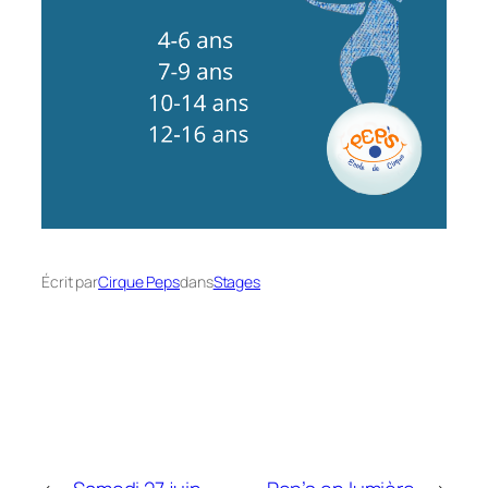
Écrit par
Cirque Peps
dans
Stages